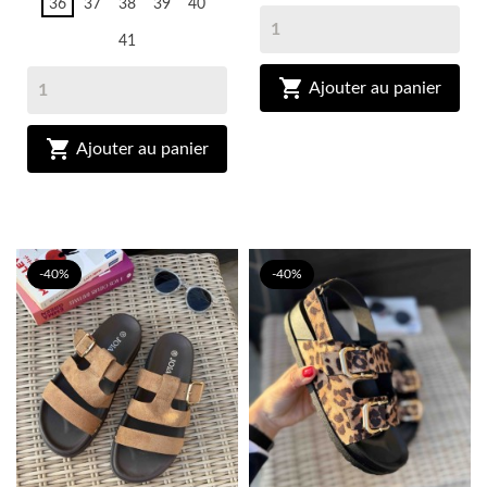
36
37
38
39
40
41

Ajouter au panier

Ajouter au panier
-40%
-40%