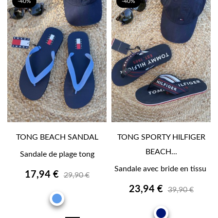
-40%
-40%
TONG BEACH SANDAL
TONG SPORTY HILFIGER
BEACH...
Sandale de plage tong
Sandale avec bride en tissu
17,94 €
29,90 €
23,94 €
39,90 €
BLEU
MARINE