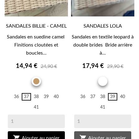
SANDALES BILLIE - CAMEL
SANDALES LOLA
Sandales en suedine camel
Sandales en textile leopard à
Finitions cloutées et
double brides Bride arrière
boucles...
à...
14,94 €
17,94 €
24,90 €
29,90 €
CAMEL
IMPRIME
36
37
38
39
40
36
37
38
39
40
41
41


Ajouter au panier
Ajouter au panier