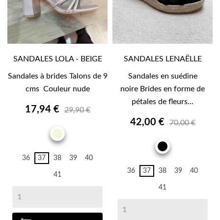
SANDALES LOLA - BEIGE
SANDALES LENAËLLE
Sandales à brides Talons de 9
Sandales en suédine
cms Couleur nude
noire Brides en forme de
pétales de fleurs...
17,94 €
29,90 €
42,00 €
70,00 €
BEIGE
NOIR
36
37
38
39
40
36
37
38
39
40
41
41