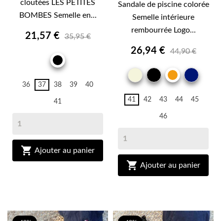
cloutées LES PETITES
Sandale de piscine colorée
BOMBES Semelle en...
Semelle intérieure
rembourrée Logo...
21,57 €
35,95 €
26,94 €
44,90 €
NOIR
BEIGE
NOIR
MAR
ORANGE
36
37
38
39
40
41
42
43
44
45
41
46

Ajouter au panier

Ajouter au panier