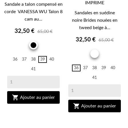
IMPRIME
Sandale a talon compensé en
corde VANESSA WU Talon 8
Sandales en suédine
cam au...
noire Brides nouées en
tweed beige à...
32,50 €
65,00 €
32,50 €
65,00 €
NOIR
IMPRIME
36
37
38
39
40
36
37
38
39
40
41
41

Ajouter au panier

Ajouter au panier