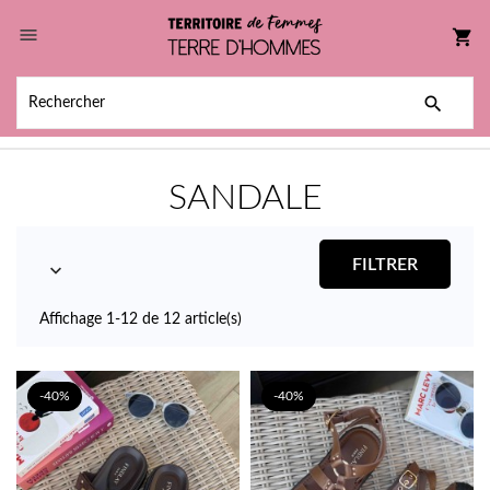

shopping_cart

SANDALE
FILTRER

Affichage 1-12 de 12 article(s)
-40%
-40%