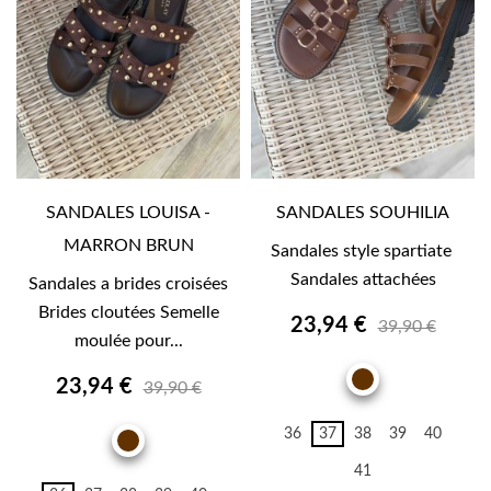
SANDALES LOUISA -
SANDALES SOUHILIA
MARRON BRUN
Sandales style spartiate
Sandales attachées
Sandales a brides croisées
Brides cloutées Semelle
23,94 €
39,90 €
moulée pour...
MARRON
23,94 €
39,90 €
BRUN
36
37
38
39
40
MARRON
BRUN
41