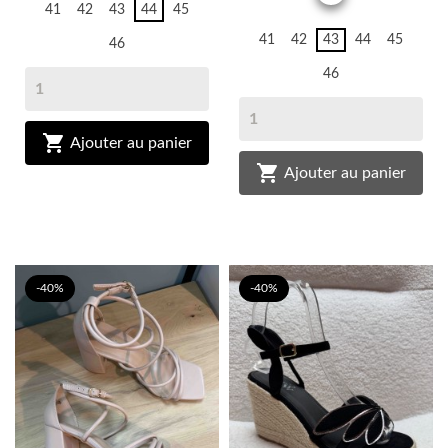
41
42
43
44
45
41
42
43
44
45
46
46

Ajouter au panier

Ajouter au panier
-40%
-40%