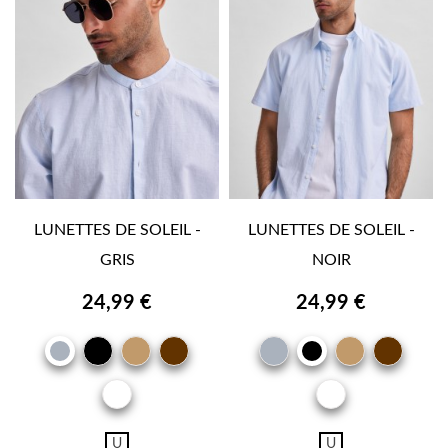
LUNETTES DE SOLEIL -
LUNETTES DE SOLEIL -
GRIS
NOIR
24,99 €
24,99 €
NOIR
CAMEL
MARRON
GRIS
CAMEL
MAR
GRIS
NOIR
BRUN
BRU
OR
OR
U
U