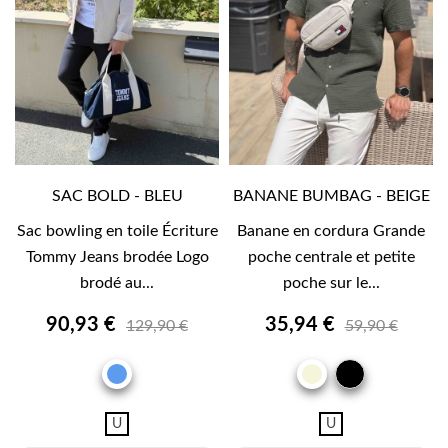
SAC BOLD - BLEU
BANANE BUMBAG - BEIGE
Sac bowling en toile Écriture
Banane en cordura Grande
Tommy Jeans brodée Logo
poche centrale et petite
brodé au...
poche sur le...
90,93 €
35,94 €
129,90 €
59,90 €
NOIR
BLEU
BEIGE
U
U