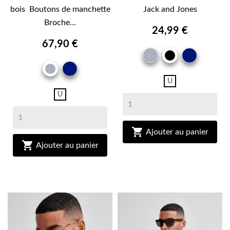
bois Boutons de manchette
Jack and Jones
Broche...
24,99 €
67,90 €
GRIS
MARIN
NOIR
MARINE
GRIS
U
U

Ajouter au panier

Ajouter au panier