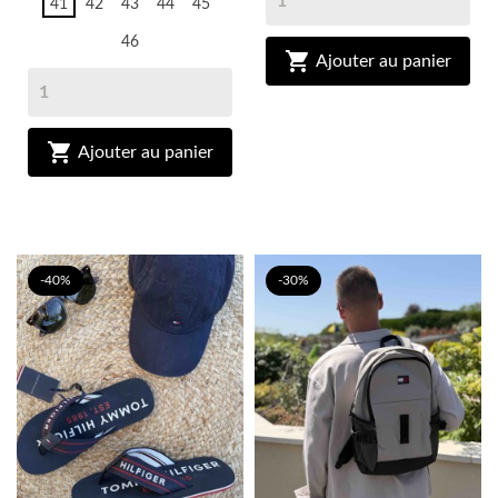
41
42
43
44
45
46

Ajouter au panier

Ajouter au panier
-40%
-30%