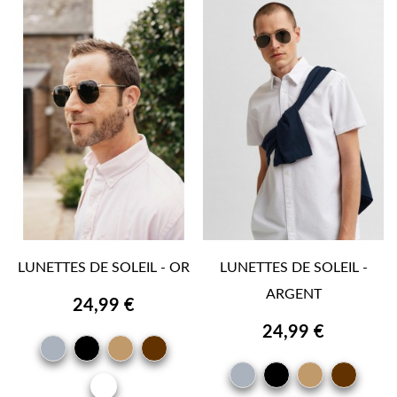
LUNETTES DE SOLEIL - OR
LUNETTES DE SOLEIL -
ARGENT
24,99 €
24,99 €
GRIS
NOIR
CAMEL
MARRON
BRUN
GRIS
NOIR
CAMEL
MAR
OR
BRU