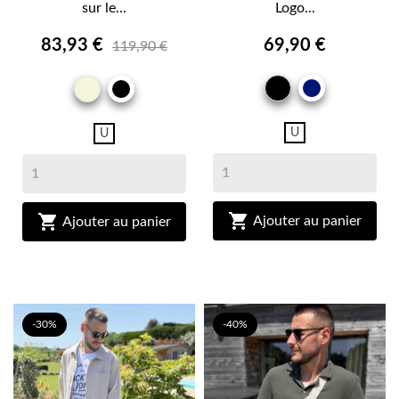
sur le...
Logo...
83,93 €
69,90 €
119,90 €
NOIR
BEIGE
MARINE
NOIR
U
U


Ajouter au panier
Ajouter au panier
-30%
-40%