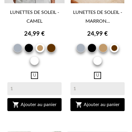
LUNETTES DE SOLEIL -
LUNETTES DE SOLEIL -
CAMEL
MARRON...
24,99 €
24,99 €
GRIS
NOIR
MARRON
GRIS
NOIR
CAMEL
CAMEL
MAR
BRUN
BRU
OR
OR
U
U


Ajouter au panier
Ajouter au panier