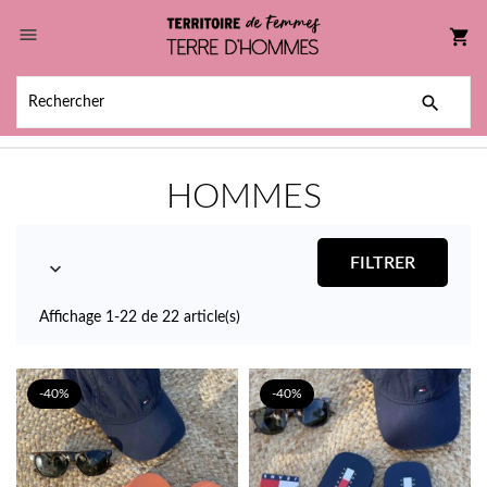

shopping_cart

HOMMES
FILTRER

Affichage 1-22 de 22 article(s)
-40%
-40%