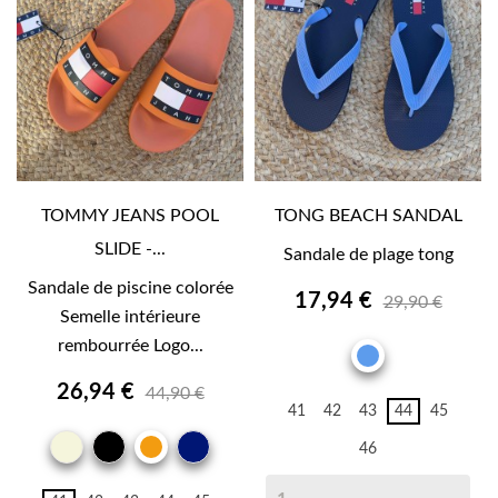
TOMMY JEANS POOL
TONG BEACH SANDAL
SLIDE -...
Sandale de plage tong
Sandale de piscine colorée
17,94 €
29,90 €
Semelle intérieure
rembourrée Logo...
BLEU
26,94 €
44,90 €
41
42
43
44
45
BEIGE
NOIR
MARINE
ORANGE
46