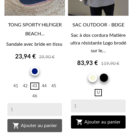
TONG SPORTY HILFIGER
SAC OUTDOOR - BEIGE
BEACH...
Sac à dos cordura Matière
ultra résistante Logo brodé
Sandale avec bride en tissu
sur le...
23,94 €
39,90 €
83,93 €
119,90 €
MARINE
NOIR
BEIGE
41
42
43
44
45
U
46

Ajouter au panier

Ajouter au panier