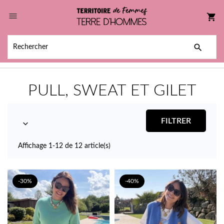

shopping_cart

PULL, SWEAT ET GILET
FILTRER

Affichage 1-12 de 12 article(s)
-30%
-40%