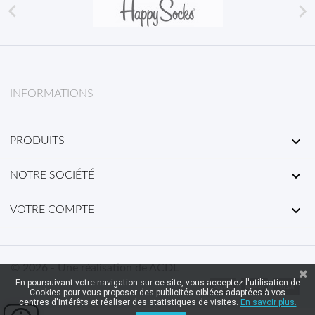


INFORMATIONS

PRODUITS

NOTRE SOCIÉTÉ

VOTRE COMPTE
© 2026 - Une réalisation de ACDL
En poursuivant votre navigation sur ce site, vous acceptez l'utilisation de
Cookies pour vous proposer des publicités ciblées adaptées à vos
centres d'intérêts et réaliser des statistiques de visites.
En savoir plus.