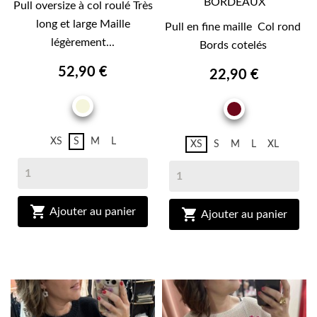
BORDEAUX
Pull oversize à col roulé Très
long et large Maille
Pull en fine maille Col rond
légèrement...
Bords cotelés
52,90 €
22,90 €
BEIGE
BORDEAU
XS
S
M
L
XS
S
M
L
XL

Ajouter au panier

Ajouter au panier