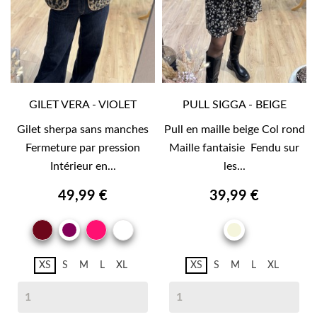
GILET VERA - VIOLET
PULL SIGGA - BEIGE
Gilet sherpa sans manches
Pull en maille beige Col rond
Fermeture par pression
Maille fantaisie Fendu sur
Intérieur en...
les...
49,99 €
39,99 €
BORDEAUX
FUSHIA
IMPRIME
VIOLET
BEIGE
XS
S
M
L
XL
XS
S
M
L
XL