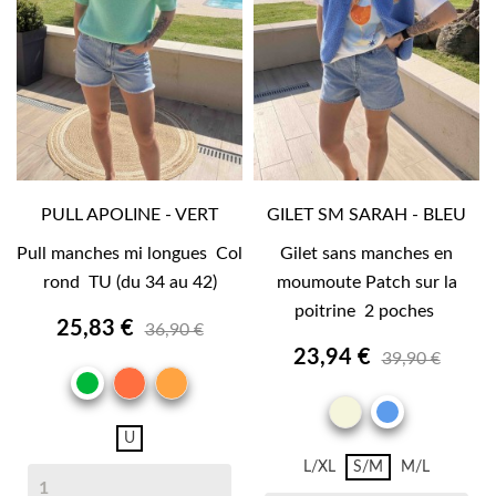
PULL APOLINE - VERT
GILET SM SARAH - BLEU
Pull manches mi longues Col
Gilet sans manches en
rond TU (du 34 au 42)
moumoute Patch sur la
poitrine 2 poches
25,83 €
36,90 €
23,94 €
39,90 €
CORAIL
PECHE
VERT
BEIGE
BLEU
U
L/XL
S/M
M/L