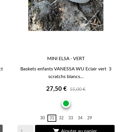
MINI ELSA - VERT

APERÇU RAPIDE
ct
Baskets enfants VANESSA WU Eclair vert 3
scratchs blancs...
27,50 €
55,00 €
VERT
30
31
32
33
34
29

Ajouter au panier