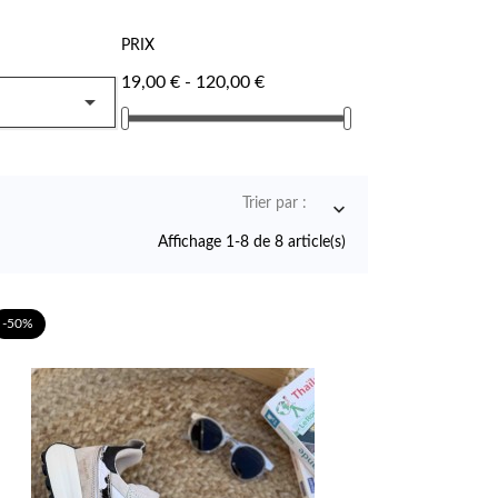
PRIX
19,00 € - 120,00 €

Trier par :

Affichage 1-8 de 8 article(s)
-50%