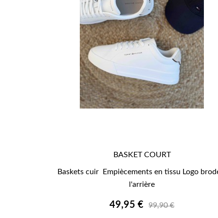
BASKET COURT

APERÇU RAPIDE
Baskets cuir Empiècements en tissu Logo brod
l'arrière
49,95 €
99,90 €