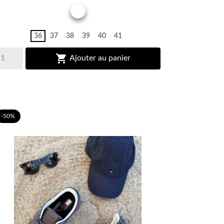
IMPRIME
36
37
38
39
40
41

Ajouter au panier
-50%