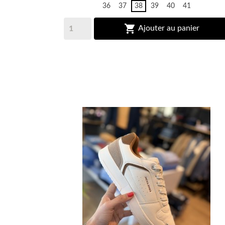
36
37
38
39
40
41

Ajouter au panier