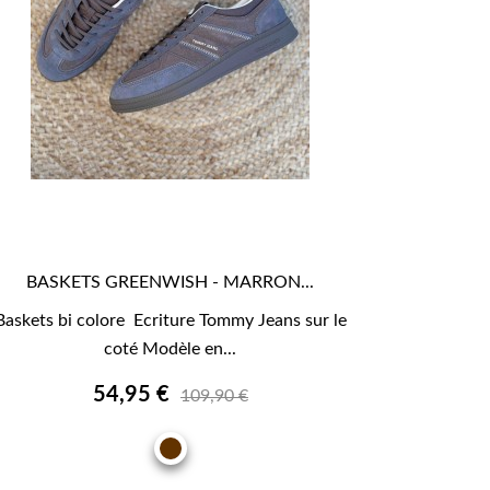
BASKETS GREENWISH - MARRON...

APERÇU RAPIDE
Baskets bi colore Ecriture Tommy Jeans sur le
coté Modèle en...
54,95 €
109,90 €
MARRON
BRUN