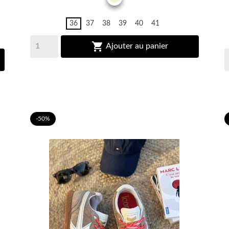
36
37
38
39
40
41

Ajouter au panier
-50%