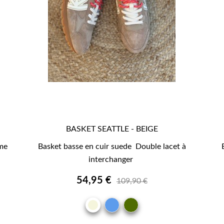
BASKET SEATTLE - BEIGE

APERÇU RAPIDE
mme
Basket basse en cuir suede Double lacet à
interchanger
54,95 €
109,90 €
BLEU
KAKI
BEIGE