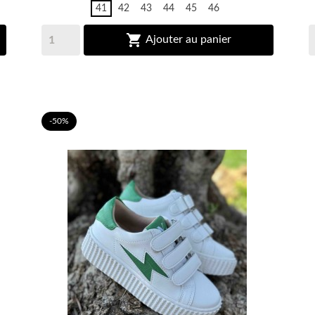
41
42
43
44
45
46

Ajouter au panier
-50%