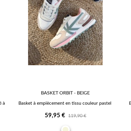
BASKET ORBIT - BEIGE

APERÇU RAPIDE
é à
Basket à empiècement en tissu couleur pastel
59,95 €
119,90 €
BEIGE