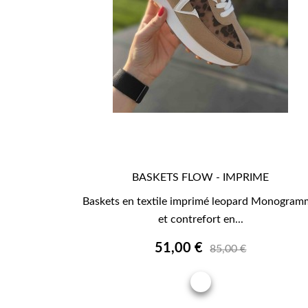
BASKETS FLOW - IMPRIME

APERÇU RAPIDE
Baskets en textile imprimé leopard Monogra
et contrefort en...
51,00 €
85,00 €
IMPRIME