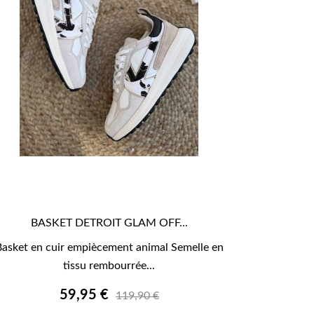
BASKET DETROIT GLAM OFF...

APERÇU RAPIDE
Basket en cuir empiècement animal Semelle en
tissu rembourrée...
59,95 €
119,90 €