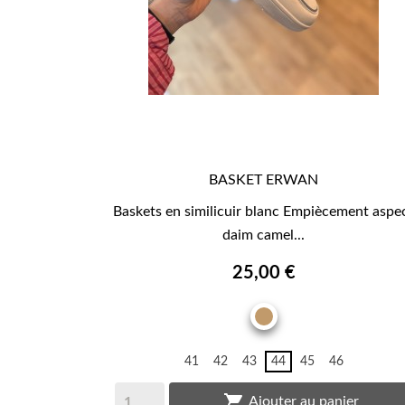
BASKET ERWAN

APERÇU RAPIDE
Baskets en similicuir blanc Empiècement aspe
daim camel...
25,00 €
CAMEL
41
42
43
44
45
46

Ajouter au panier