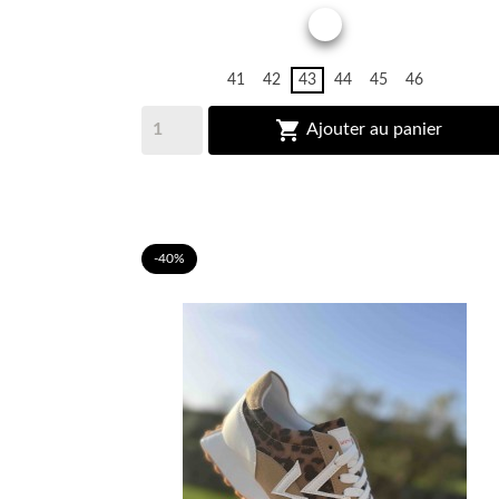
BLANC
41
42
43
44
45
46

Ajouter au panier
-40%