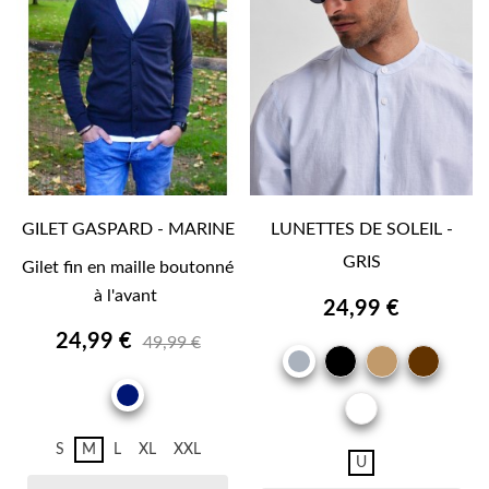
GILET GASPARD - MARINE
LUNETTES DE SOLEIL -
GRIS
Gilet fin en maille boutonné
à l'avant
24,99 €
24,99 €
49,99 €
NOIR
CAMEL
MAR
GRIS
BRU
MARINE
OR
S
M
L
XL
XXL
U