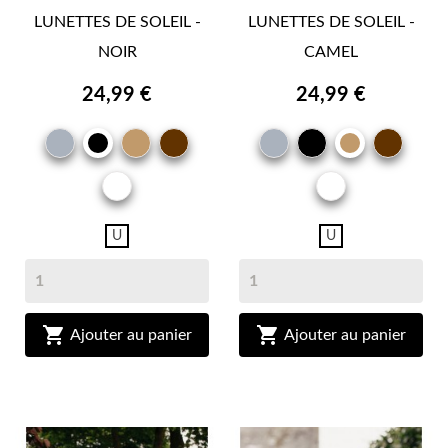
LUNETTES DE SOLEIL -
LUNETTES DE SOLEIL -
NOIR
CAMEL
24,99 €
24,99 €
GRIS
CAMEL
MARRON
GRIS
NOIR
MAR
NOIR
CAMEL
BRUN
BRU
OR
OR
U
U


Ajouter au panier
Ajouter au panier