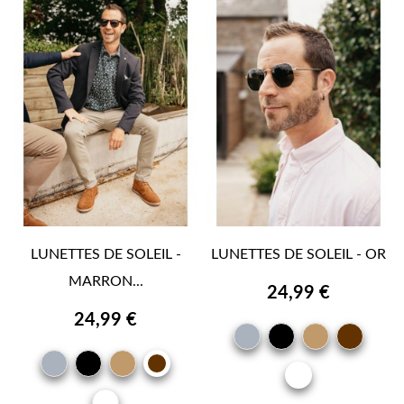
LUNETTES DE SOLEIL -
LUNETTES DE SOLEIL - OR
MARRON...
24,99 €
24,99 €
GRIS
NOIR
CAMEL
MAR
BRU
GRIS
NOIR
CAMEL
MARRON
OR
BRUN
OR