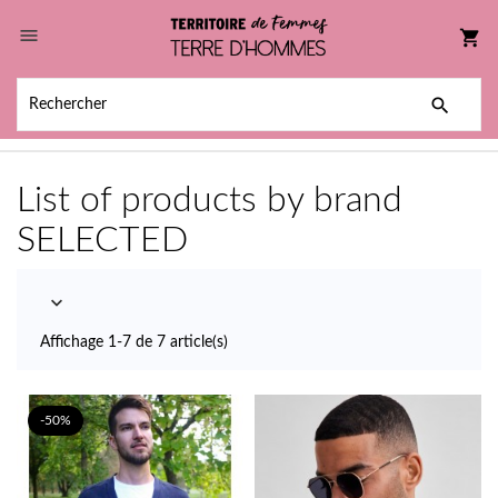

shopping_cart

List of products by brand
SELECTED

Affichage 1-7 de 7 article(s)
-50%