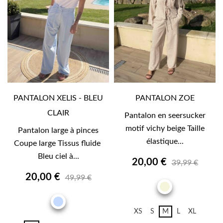
PANTALON XELIS - BLEU
PANTALON ZOE
CLAIR
Pantalon en seersucker
motif vichy beige Taille
Pantalon large à pinces
élastique...
Coupe large Tissus fluide
Bleu ciel à...
20,00 €
39,99 €
20,00 €
49,99 €
BEIGE
BLEU
XS
S
M
L
XL
CLAIR