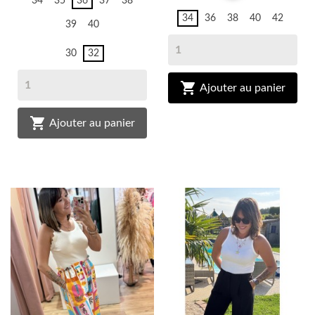
34
35
36
37
38
34
36
38
40
42
39
40
30
32

Ajouter au panier

Ajouter au panier