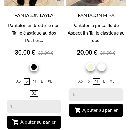
PANTALON LAYLA
PANTALON MIRA
Pantalon en broderie noir
Pantalon à pince fluide
Taille élastique au dos
Aspect lin Taille élastique au
Poches...
dos
30,00 €
20,00 €
59,99 €
39,99 €
RAYURE
NOIR
BEIGE
XS
S
M
L
XL
XS
S
M
L
XL
32

Ajouter au panier

Ajouter au panier