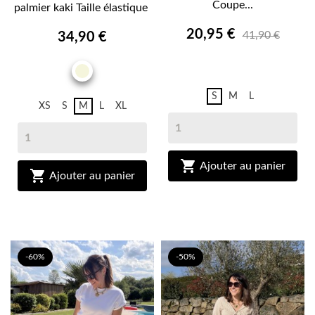
Coupe...
palmier kaki Taille élastique
20,95 €
41,90 €
34,90 €
ECRU
BEIGE
S
M
L
XS
S
M
L
XL

Ajouter au panier

Ajouter au panier
-60%
-50%