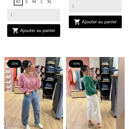
XS
S
M
L
XL

Ajouter au panier

Ajouter au panier
-30%
-50%