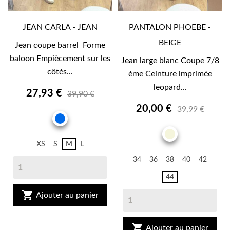
JEAN CARLA - JEAN
PANTALON PHOEBE -
BEIGE
Jean coupe barrel Forme
baloon Empiècement sur les
Jean large blanc Coupe 7/8
côtés...
ème Ceinture imprimée
leopard...
27,93 €
39,90 €
20,00 €
39,99 €
JEAN
BEIGE
XS
S
M
L
34
36
38
40
42
44

Ajouter au panier

Ajouter au panier