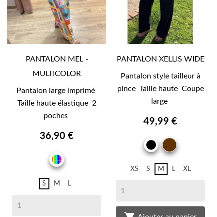
PANTALON MEL -
PANTALON XELLIS WIDE
MULTICOLOR
Pantalon style tailleur à
pince Taille haute Coupe
Pantalon large imprimé
large
Taille haute élastique 2
poches
49,99 €
36,90 €
MARRO
NOIR
BRUN
MULTICOLOR
XS
S
M
L
XL
S
M
L
Ajouter au panier