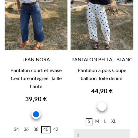
JEAN NORA
PANTALON BELLA - BLANC
Pantalon court et évasé
Pantalon à pois Coupe
Ceinture intégrée Taille
balloon Toile denim
haute
44,90 €
39,90 €
BLANC
JEAN
S
M
L
XL
34
36
38
40
42