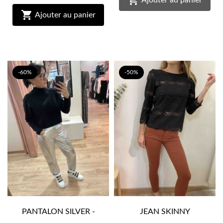


Ajouter au panier
-60%
-50%
PANTALON SILVER -
JEAN SKINNY