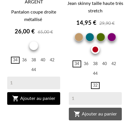
ARGENT
Jean skinny taille haute très
stretch
Pantalon coupe droite
métallisé
14,95 €
29,90 €
26,00 €
65,00 €
CAMEL
BLEU
KAKI
PRU
CANARD
ARGENT
BRIQUE
34
36
38
40
42
34
36
38
40
42
44
44
32

Ajouter au panier

Ajouter au panier