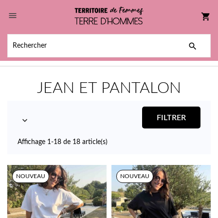

shopping_cart

JEAN ET PANTALON
FILTRER

Affichage 1-18 de 18 article(s)
NOUVEAU
NOUVEAU