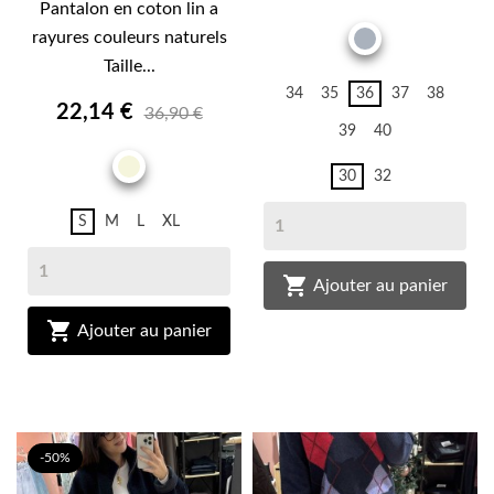
Pantalon en coton lin a
rayures couleurs naturels
GRIS
Taille...
34
35
36
37
38
22,14 €
36,90 €
39
40
BEIGE
30
32
S
M
L
XL

Ajouter au panier

Ajouter au panier
-50%