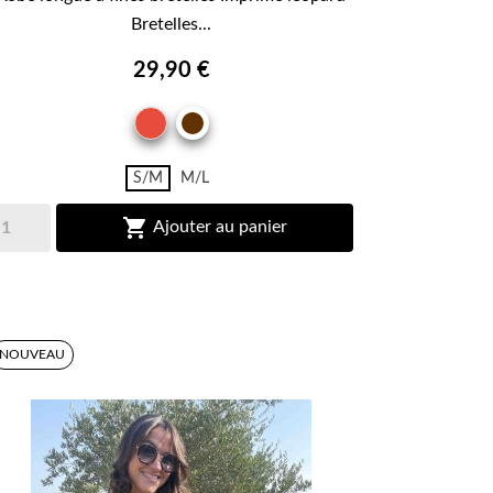
Bretelles...
29,90 €
ROUGE
MARRON
BRUN
S/M
M/L

Ajouter au panier
NOUVEAU