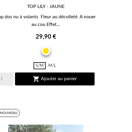
TOP LILY - JAUNE

APERÇU RAPIDE
op dos nu à volants Fleur au décolleté A nouer
au cou Effet...
29,90 €
JAUNE
S/M
M/L

Ajouter au panier
NOUVEAU