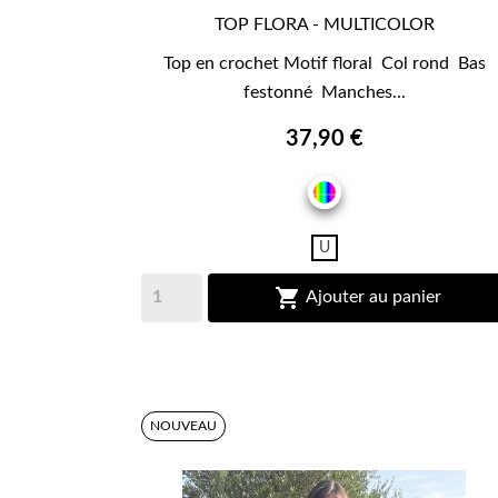
TOP FLORA - MULTICOLOR

APERÇU RAPIDE
Top en crochet Motif floral Col rond Bas
festonné Manches...
37,90 €
MULTICOLOR
U

Ajouter au panier
NOUVEAU