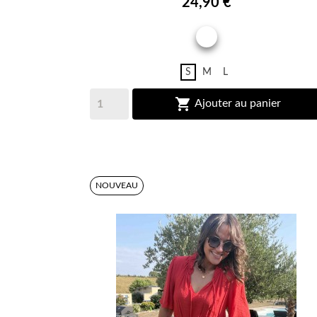
24,90 €
BLANC
S
M
L

Ajouter au panier
NOUVEAU