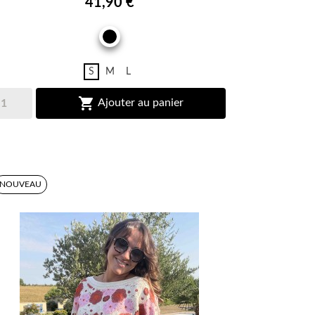
41,90 €
NOIR
S
M
L

Ajouter au panier
NOUVEAU