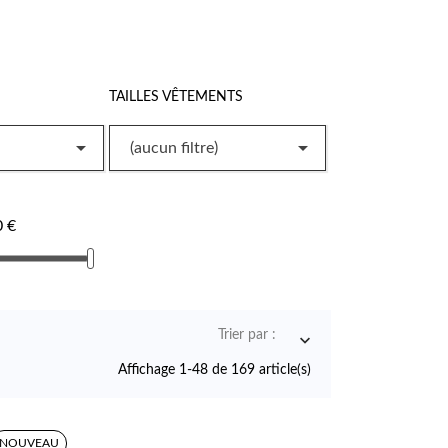
TAILLES VÊTEMENTS


(aucun filtre)
0 €
Trier par :

Affichage 1-48 de 169 article(s)
NOUVEAU