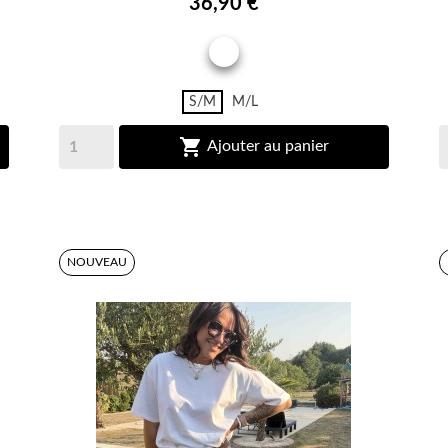
36,90 €
IMPRIME
S/M
M/L

Ajouter au panier
NOUVEAU