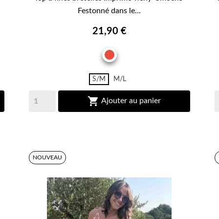
Festonné dans le...
21,90 €
ROUGE
S/M
M/L

Ajouter au panier
NOUVEAU