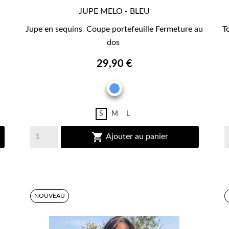
JUPE MELO - BLEU

APERÇU RAPIDE
Jupe en sequins Coupe portefeuille Fermeture au
T
dos
29,90 €
BLEU
S
M
L

Ajouter au panier
NOUVEAU