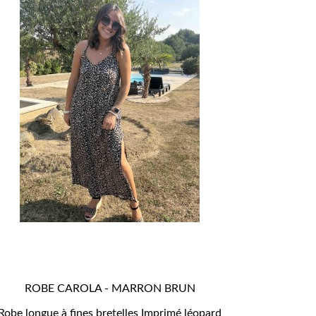
ROBE CAROLA - MARRON BRUN

APERÇU RAPIDE
Robe longue à fines bretelles Imprimé léopard