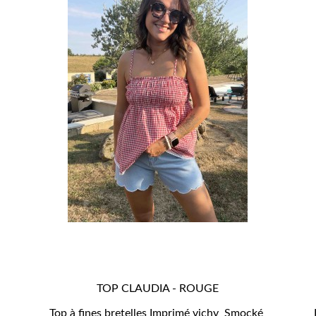
TOP CLAUDIA - ROUGE

APERÇU RAPIDE
Top à fines bretelles Imprimé vichy Smocké