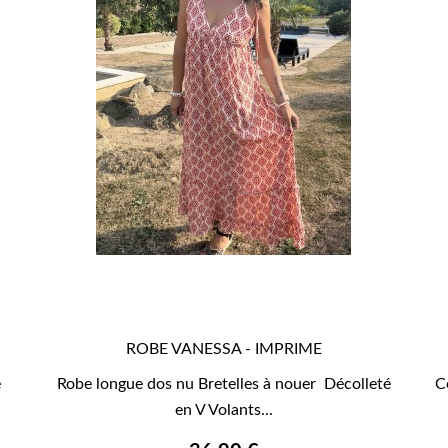
ROBE VANESSA - IMPRIME

APERÇU RAPIDE
e
Robe longue dos nu Bretelles à nouer Décolleté
C
en V Volants...