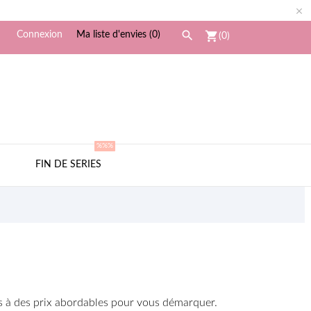


shopping_cart
Connexion
Ma liste d'envies (
0
)
(0)
%%%
S
FIN DE SERIES
es à des prix abordables pour vous démarquer.