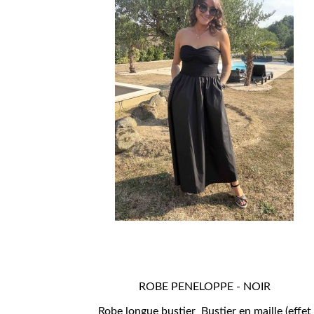
ROBE PENELOPPE - NOIR

APERÇU RAPIDE
Robe longue bustier Bustier en maille (effet