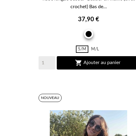
crochet) Bas de...
37,90 €
NOIR
S/M
M/L

Ajouter au panier
NOUVEAU