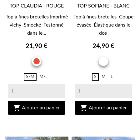
TOP CLAUDIA - ROUGE
TOP SOFIANE - BLANC
Top à fines bretelles Imprimé
Top à fines bretelles Coupe
vichy Smocké Festonné
évasée Élastique dans le
dans le...
dos
21,90 €
24,90 €
ROUGE
BLANC
S/M
M/L
S
M
L


Ajouter au panier
Ajouter au panier