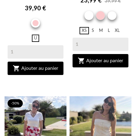
23,99 €
39,99 €
39,90 €
ROSE
RAYUR
BLANC
ROSE
XS
S
M
L
XL
U

Ajouter au panier

Ajouter au panier
-50%