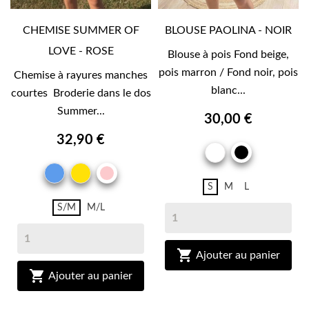
CHEMISE SUMMER OF
BLOUSE PAOLINA - NOIR
LOVE - ROSE
Blouse à pois Fond beige,
pois marron / Fond noir, pois
Chemise à rayures manches
blanc...
courtes Broderie dans le dos
Summer...
30,00 €
32,90 €
BLANC
NOIR
BLEU
JAUNE
ROSE
S
M
L
S/M
M/L

Ajouter au panier

Ajouter au panier