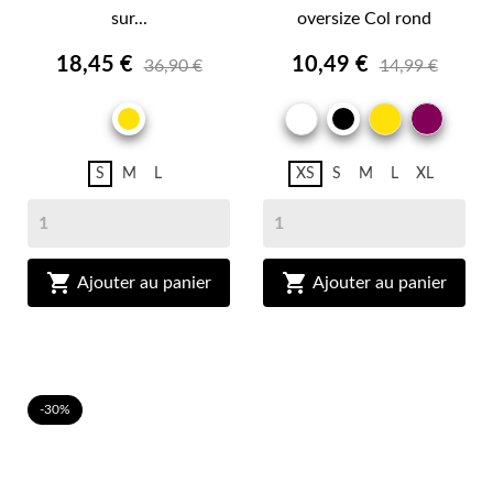
sur...
oversize Col rond
18,45 €
10,49 €
36,90 €
14,99 €
BLANC
JAUNE
VIOL
JAUNE
NOIR
S
M
L
XS
S
M
L
XL


Ajouter au panier
Ajouter au panier
-30%