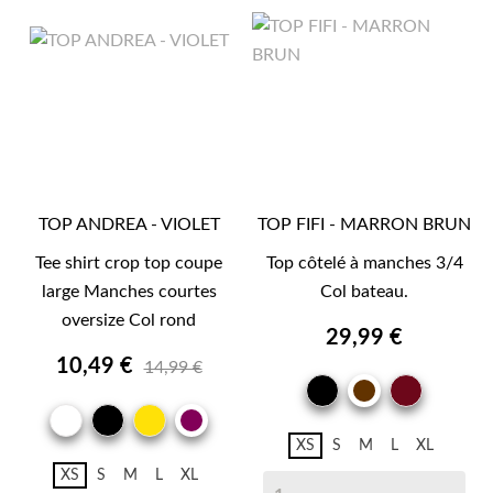
TOP ANDREA - VIOLET
TOP FIFI - MARRON BRUN
Tee shirt crop top coupe
Top côtelé à manches 3/4
large Manches courtes
Col bateau.
oversize Col rond
29,99 €
10,49 €
14,99 €
NOIR
BORD
MARRON
BLANC
NOIR
JAUNE
BRUN
VIOLET
XS
S
M
L
XL
XS
S
M
L
XL