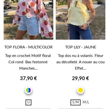
TOP FLORA - MULTICOLOR
TOP LILY - JAUNE
Top en crochet Motif floral
Top dos nu à volants Fleur
Col rond Bas festonné
au décolleté A nouer au cou
Manches...
Effet...
37,90 €
29,90 €
MULTICOLOR
JAUNE
U
S/M
M/L