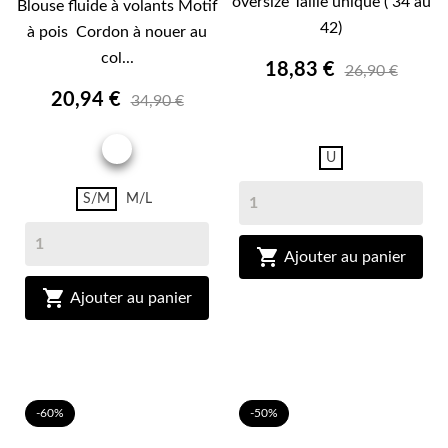
oversize Taille unique ( 34 au
Blouse fluide à volants Motif
42)
à pois Cordon à nouer au
col...
18,83 €
26,90 €
20,94 €
34,90 €
ECRU
IMPRIME
U
S/M
M/L

Ajouter au panier

Ajouter au panier
-60%
-50%