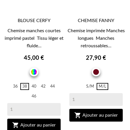
BLOUSE CERFY
CHEMISE FANNY
Chemise manches courtes
Chemise imprimée Manches
imprimé pastel Tissu léger et
longues Manches
fluide...
retroussables...
45,00 €
27,90 €
MULTICOLOR
BORDEAU
36
38
40
42
44
S/M
M/L
46

Ajouter au panier

Ajouter au panier