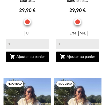
courtes...
dans le dos...
29,90 €
29,90 €
ROUGE
ROUGE
U
S/M
M/L


Ajouter au panier
Ajouter au panier
NOUVEAU
NOUVEAU