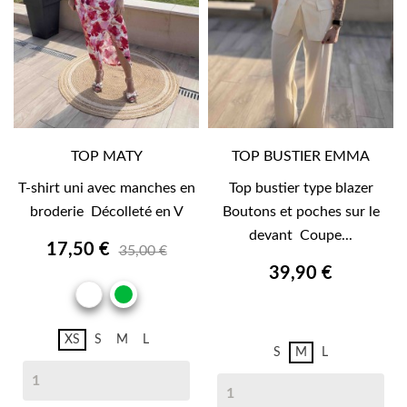
TOP MATY
TOP BUSTIER EMMA
T-shirt uni avec manches en
Top bustier type blazer
broderie Décolleté en V
Boutons et poches sur le
devant Coupe...
17,50 €
35,00 €
39,90 €
BLANC
VERT
ECRU
XS
S
M
L
S
M
L