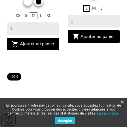
BLANC
NOIR
S
M
L
XS
S
M
L
XL

Ajouter au panier

Ajouter au panier
-50%
En poursuivant votre navigation sur ce site, vous acceptez l'utilisation de
Cookies pour vous proposer des publicités ciblées adaptées à vos
centres d'intérêts et réaliser des statistiques de visites.
En savoir plus.
Accepter
Panel