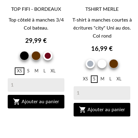
TOP FIFI - BORDEAUX
TSHIRT MERLE
Top côtelé à manches 3/4
T-shirt à manches courtes à
Col bateau.
écritures "city" Uni au dos.
Col rond
29,99 €
16,99 €
NOIR
MARRON
BORDEAUX
BRUN
BLANC
MARR
GRIS
BRUN
XS
S
M
L
XL
XS
S
M
L
XL

Ajouter au panier

Ajouter au panier