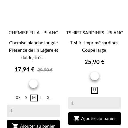
CHEMISE ELLA - BLANC
TSHIRT SARDINES - BLANC
Chemise blanche longue
T-shirt imprimé sardines
Présence de lin Légère et
Coupe large
fluide, très...
25,90 €
17,94 €
29,90 €
BLANC
BLANC
U
XS
S
M
L
XL

Ajouter au panier

Ajouter au panier