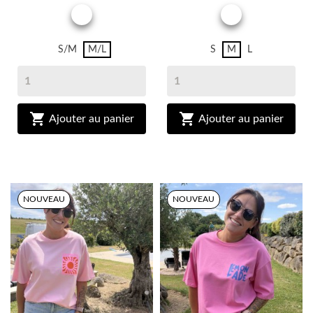
RAYURE
BLANC
S/M
M/L
S
M
L


Ajouter au panier
Ajouter au panier
NOUVEAU
NOUVEAU