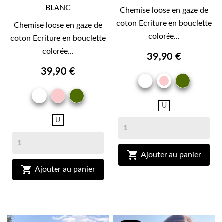
BLANC
Chemise loose en gaze de
coton Ecriture en bouclette
Chemise loose en gaze de
colorée...
coton Ecriture en bouclette
colorée...
39,90 €
39,90 €
BLANC
KAKI
ROSE
ROSE
KAKI
BLANC
U
U

Ajouter au panier

Ajouter au panier