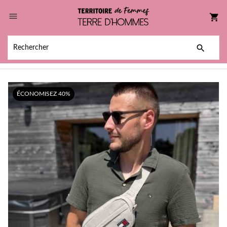

shopping_cart

ÉCONOMISEZ 40%