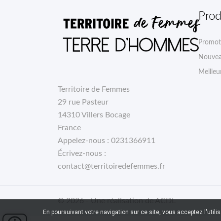
Prod
Promot
Nouvea
Meilleu
Territoire de Femmes
29 rue Pasteur
14310 Villers Bocage
France
Appelez-nous :
0231366911
Écrivez-nous :
contact@territoiredefemmes.fr
© 2026 - Une réalisation de ACDL
En poursuivant votre navigation sur ce site, vous acceptez l'utili