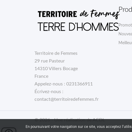
Prod
Promot
Nouvea
Meilleu
Territoire de Femmes
29 rue Pasteur
14310 Villers Bocage
France
Appelez-nous :
0231366911
Écrivez-nous :
contact@territoiredefemmes.fr
© 2026 - Une réalisation de ACDL
En poursuivant votre navigation sur ce site, vous acceptez l'utili