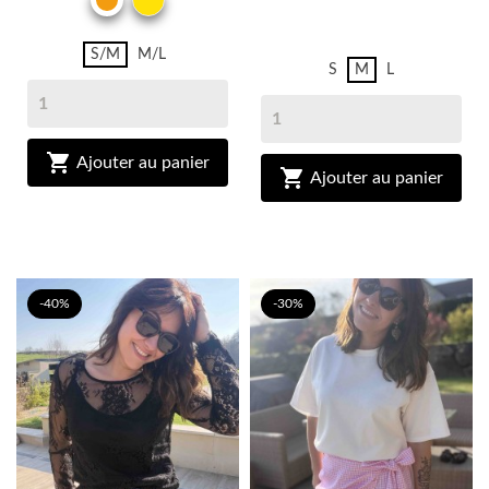
ORANGE
ECRU
S/M
M/L
S
M
L

Ajouter au panier

Ajouter au panier
-40%
-30%