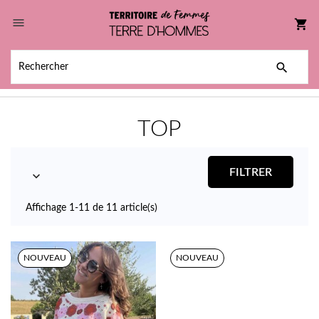

shopping_cart

TOP
FILTRER

Affichage 1-11 de 11 article(s)
NOUVEAU
NOUVEAU