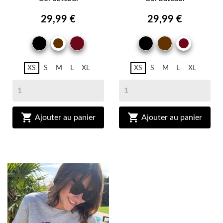
29,99 €
29,99 €
NOIR
BORDEAUX
NOIR
MARRON
MARRON
BORDE
BRUN
BRUN
XS
S
M
L
XL
XS
S
M
L
XL


Ajouter au panier
Ajouter au panier