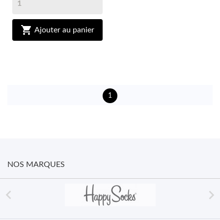

Ajouter au panier
1
NOS MARQUES

