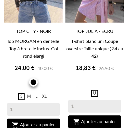
TOP CITY - NOIR
TOP JULIA - ECRU
Top MORGAN en dentelle
T-shirt blanc uni Coupe
Top à bretelle inclus Col
oversize Taille unique ( 34 au
rond élargi
42)
24,00 €
18,83 €
40,00 €
26,90 €
ECRU
NOIR
U
S
M
L
XL

Ajouter au panier

Ajouter au panier