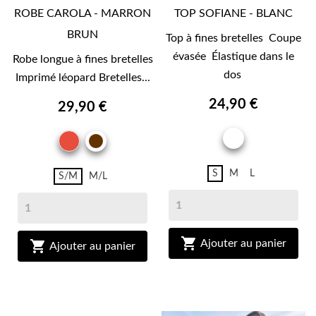
ROBE CAROLA - MARRON
TOP SOFIANE - BLANC
BRUN
Top à fines bretelles Coupe
évasée Élastique dans le
Robe longue à fines bretelles
dos
Imprimé léopard Bretelles...
24,90 €
29,90 €
ROUGE
BLANC
MARRON
BRUN
S
M
L
S/M
M/L

Ajouter au panier

Ajouter au panier