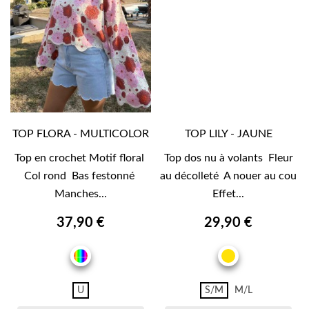
TOP FLORA - MULTICOLOR
TOP LILY - JAUNE
Top en crochet Motif floral
Top dos nu à volants Fleur
Col rond Bas festonné
au décolleté A nouer au cou
Manches...
Effet...
37,90 €
29,90 €
MULTICOLOR
JAUNE
U
S/M
M/L