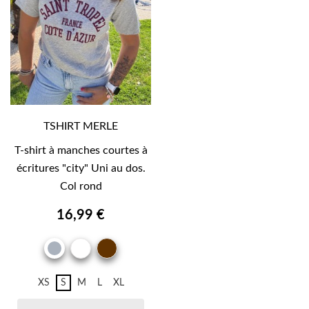
TSHIRT MERLE
T-shirt à manches courtes à
écritures "city" Uni au dos.
Col rond
16,99 €
BLANC
MARRON
GRIS
BRUN
XS
S
M
L
XL