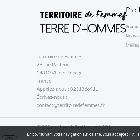
Prod
Promot
Nouvea
Meilleu
Territoire de Femmes
29 rue Pasteur
14310 Villers Bocage
France
Appelez-nous :
0231366911
Écrivez-nous :
contact@territoiredefemmes.fr
© 2026 - Une réalisation de ACDL
En poursuivant votre navigation sur ce site, vous acceptez l'utili