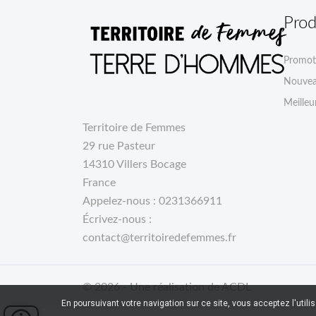
Prod
Promot
Nouvea
Meilleu
Territoire de Femmes
29 rue Pasteur
14310 Villers Bocage
France
Appelez-nous :
0231366911
Écrivez-nous :
contact@territoiredefemmes.fr
© 2026 - Une réalisation de ACDL
En poursuivant votre navigation sur ce site, vous acceptez l'utili