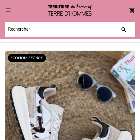

shopping_cart

ÉCONOMISEZ 50%