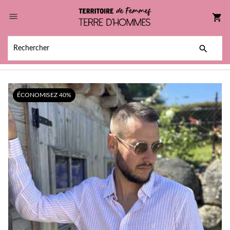

shopping_cart

ÉCONOMISEZ 40%