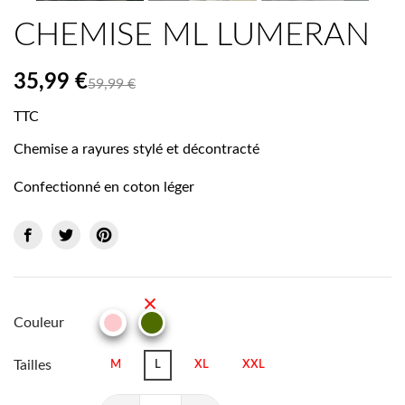
CHEMISE ML LUMERAN
35,99 €
59,99 €
TTC
Chemise a rayures stylé et décontracté
Confectionné en coton léger
Couleur
KAKI
ROSE
Tailles
M
L
XL
XXL