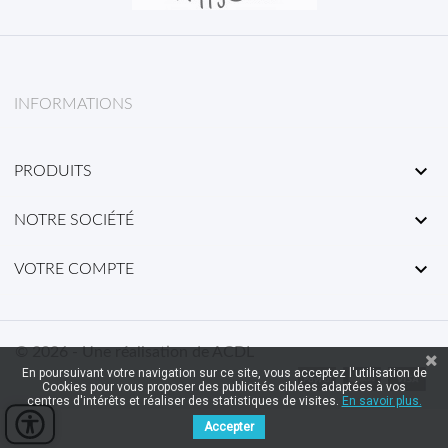
INFORMATIONS

PRODUITS

NOTRE SOCIÉTÉ

VOTRE COMPTE
© 2026 - Une réalisation de ACDL
En poursuivant votre navigation sur ce site, vous acceptez l'utilisation de
Cookies pour vous proposer des publicités ciblées adaptées à vos
centres d'intérêts et réaliser des statistiques de visites.
En savoir plus.
Accepter
Panel