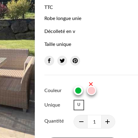
TTC
Robe longue unie
Décolleté en v
Taille unique
Couleur
ROSE
VERT
Unique
U
Quantité