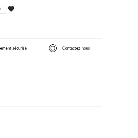
favorite
0
iement sécurisé
Contactez-nous