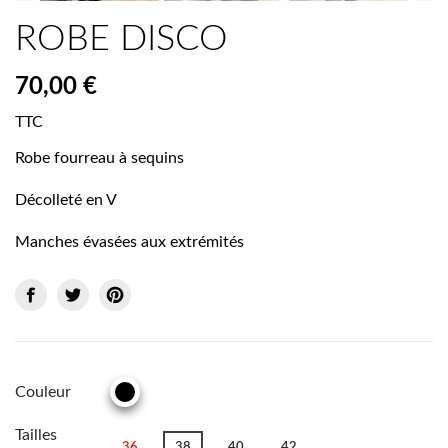
ROBE DISCO
70,00 €
TTC
Robe fourreau à sequins
Décolleté en V
Manches évasées aux extrémités
Couleur
NOIR
Tailles
36
38
40
42